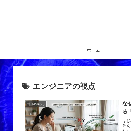
ホーム
エンジニアの視点
な
毎日の暮らし
る
はじ
飲ん
だし