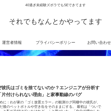
40過ぎ未経験ズボラでもSEできてます
それでもなんとかやってます
運営者情報
プライバシーポリシー
お問い合わせ
ぜ彼氏はゴミを捨てないのか？エンジニアが分析す
「片付けられない理由」と家事動線のバグ
めに：わが家の「ゴミ放置エラー」の観測ログ同棲中の彼氏が、
だ後のペットボトルや空き缶をそのままにする。 最初は「ついで
」と私が片付けていたけれど、ふと気づいた。「自分で増やした