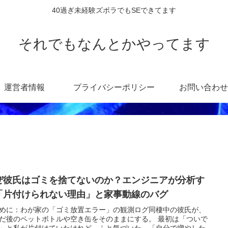
40過ぎ未経験ズボラでもSEできてます
それでもなんとかやってます
運営者情報
プライバシーポリシー
お問い合わせ
ぜ彼氏はゴミを捨てないのか？エンジニアが分析す
「片付けられない理由」と家事動線のバグ
めに：わが家の「ゴミ放置エラー」の観測ログ同棲中の彼氏が、
だ後のペットボトルや空き缶をそのままにする。 最初は「ついで
」と私が片付けていたけれど、ふと気づいた。「自分で増やした