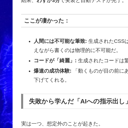
結果、
わずか3分
で実装と自動テストが完了。
ここが凄かった：
人間には不可能な筆致:
生成されたCSS
えながら書くのは物理的に不可能だ。
コードが「綺麗」:
生成されたコードは
爆速の成功体験:
「動くものが目の前に
下げてくれる。
失敗から学んだ「AIへの指示出し
実は一つ、想定外のことが起きた。