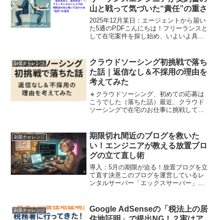
山と戦って気づいた“責任”の重さ
2025年12月某日：エージェントから届い
た5通のPDFこんにちは！フリーランスと
して在宅案件を探し始め、いよいよ具体
的に動き出した今日この頃です。 エージ
ェントさんとの面談を終えて、「よし、
頑張るぞ！」と気合を入れた瞬間に届い
クラウドソーシング初挑戦で落ち
副業チャレンジ
たのが、5通...
た話｜返信なし＆不採用の理由を
考えてみた
🔹クラウドソーシング、初めての応募は
こうでした（落ちた話）最近、クラウド
ソーシングで在宅のお仕事に挑戦してい
ます。初めての応募…ドキドキしながら
送った2件の案件が、結果としては不採用
になりました。せっかくなので、落ちた
期限切れ間近のブログを救いた
副業チャレンジ
理由を自分なりにまとめ...
い！エンジニアが教える放置ブロ
グの立て直し術
導入：5月の期限が迫る！放置ブログを立
て直す決意このブログを運営しているレ
ンタルサーバー「エックスサーバー」の
契約更新が、2026年5月に迫っています。
実は以前、トレンドブログを運営してい
たのですが、さくらインターネットの契
Google AdSenseの「税法上の居
副業チャレンジ
約期限切れでサイ...
住地証明」で提出NG！？実はア