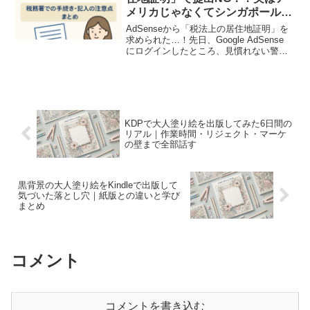
メリカじゃなくてシンガポールだ
った話【税務署体験談】
AdSenseから「税法上の居住地証明」を
求められた…！先日、Google AdSense
にログインしたところ、見慣れない警告
が表示されていました。「税法上の居住
地の証明書を提出してください」過去に
審査も通っていて、収益も発生していた
アカ...
KDPで大人塗り絵を出版してみた6日間の
リアル｜作業時間・リジェクト・マーケ
の壁まで全部話す
黒背景の大人塗り絵をKindleで出版して
気づいた落とし穴｜紙版との違いと学び
まとめ
コメント
コメントを書き込む