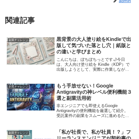
admin
関連記事
黒背景の大人塗り絵をKindleで出
副業チャレンジ
版して気づいた落とし穴｜紙版と
の違いと学びまとめ
こんにちは、ぽちぽちっとです🌙今日
は、大人向け塗り絵を Kindle（KDP）で
出版しようとして、実際に作業しながら
気づいたことをまとめておきます。「こ
れから黒背景の塗り絵を Kindle に出した
い！」と思っている方の参考になれば嬉
もう手放せない！Google
副業チャレンジ
しいで...
Antigravityの神レベル便利機能３
選と副業活用術
非エンジニアでも即使えるGoogle
Antigravityの便利機能を厳選して紹介。
受託案件の副業をスムーズに進めるため
の神ツールとしての使い方を解説しま
す。
「私が社長で、私が社員！？」フ
副業チャレンジ
リーランスエンジニアが契約書の